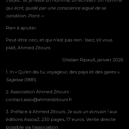
J’étais… et je reste un homme, un écrivain. Un homme
qui écrit, guidé par une conscience aiguë de sa
condition. Point. »
Rien à ajouter.
Peut-être ceci, et qui n’est pas rien : lisez, s’il vous
plaît, Ahmed Zitouni.
Ghislain Ripault, janvier 2026
1. In « Qu’en dis-tu, voyageur, des pays et des gares »,
Sagesse
(1881).
2. Association Ahmed Zitouni :
contact.asso@ahmedzitouni.fr
3. Préface à Ahmed Zitouni,
Je suis un écrivain !
aux
éditions AssoaZ, 230 pages, 17 euros. Vente directe
possible via l’association.